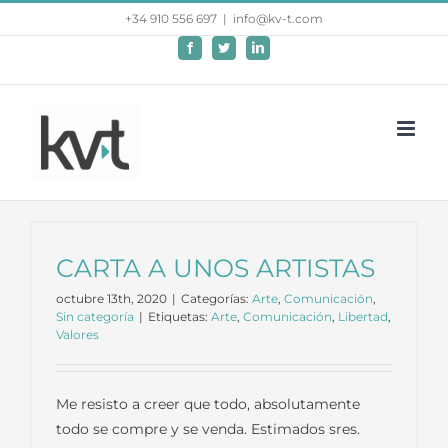
Saltar
+34 910 556 697
|
info@kv-t.com
al
Facebook
Twitter
LinkedIn
contenido
CARTA A UNOS ARTISTAS
octubre 13th, 2020
|
Categorías:
Arte
,
Comunicación
,
Sin categoría
|
Etiquetas:
Arte
,
Comunicación
,
Libertad
,
Valores
Me resisto a creer que todo, absolutamente
todo se compre y se venda. Estimados sres.