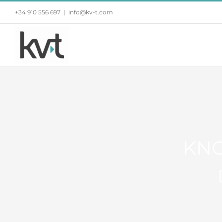
Saltar
+34 910 556 697
|
info@kv-t.com
al
contenido
KNO