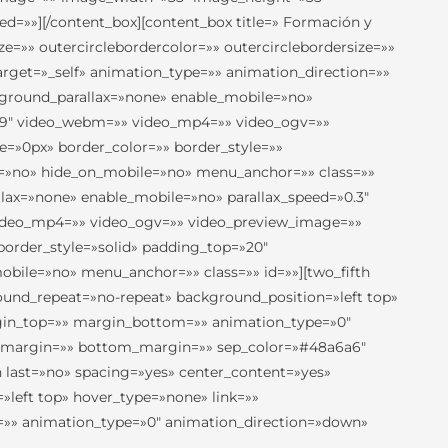
eed=»»][/content_box][content_box title=» Formación y
ze=»» outercirclebordercolor=»» outercirclebordersize=»»
arget=»_self» animation_type=»» animation_direction=»»
ckground_parallax=»none» enable_mobile=»no»
16:9″ video_webm=»» video_mp4=»» video_ogv=»»
e=»0px» border_color=»» border_style=»»
=»no» hide_on_mobile=»no» menu_anchor=»» class=»»
lax=»none» enable_mobile=»no» parallax_speed=»0.3″
 video_mp4=»» video_ogv=»» video_preview_image=»»
border_style=»solid» padding_top=»20″
ile=»no» menu_anchor=»» class=»» id=»»][two_fifth
und_repeat=»no-repeat» background_position=»left top»
argin_top=»» margin_bottom=»» animation_type=»0″
top_margin=»» bottom_margin=»» sep_color=»#48a6a6″
fth last=»no» spacing=»yes» center_content=»yes»
eft top» hover_type=»none» link=»»
m=»» animation_type=»0″ animation_direction=»down»