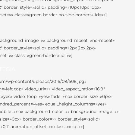
″ border_style=»solid» padding=»10px 10px 10px»
t=»» class=»green-border no-side-borders» id=»»]
″ background_image=»» background_repeat=»no-repeat»
″ border_style=»solid» padding=»2px 2px 2px»
t=»» class=»green-border» id=»»]
TEGIA
com/wp-content/uploads/2016/09/508.jpg»
left top» video_url=»» video_aspect_ratio=»16:9″
»yes» video_loop=»yes» fade=»no» border_size=»0px»
undred_percent=»yes» equal_height_columns=»yes»
n_mobile=»no» background_color=»» background_image=»»
ize=»0px» border_color=»» border_style=»solid»
1″ animation_offset=»» class=»» id=»»]