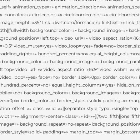
=»_self» animation_type=»» animation_direction=»» animation_sp
iconcolor=»» circlecolor=»» circlebordercolor=»» circlebordersi
mage_height=»35″ link=»kv-t.com/formacion» linktext=»» link_t
lwidth][fullwidth background_color=»» background_image=»» ba
ground_position=»left top» video_url=»» video_aspect_ratio=»
=»0.5″ video_mute=»yes» video_loop=»yes» fade=»no» border_siz
padding_right=»» hundred_percent=»no» equal_height_columns
dth background_color=»» background_image=»» background_paral
t top» video_url=»» video_aspect_ratio=»16:9″ video_webm=»»
 video_loop=»yes» fade=»no» border_size=»0px» border_color=»» 
 hundred_percent=»no» equal_height_columns=»yes» hide_on_mob
mobile=»no» background_color=»» background_image=»» backgro
size=»0px» border_color=»» border_style=»solid» padding=»» m
ion_offset=»» class=»» id=»»][separator style_type=»single» 
 width=»» alignment=»center» class=»» id=»»][/two_fifth][one_fi
age=»» background_repeat=»no-repeat» background_position=»l
» border_style=»solid» padding=»» margin_top=»» margin_botto