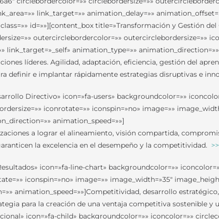
8a6a6″ circlebordercolor=»» circlebordersize=»» outercircleborde
nk_area=»» link_target=»» animation_delay=»» animation_offset=
ass=»» id=»»][content_box title=»Transformación y Gestión de
rdersize=»» outercirclebordercolor=»» outercirclebordersize=»»
 link_target=»_self» animation_type=»» animation_direction=»
es líderes. Agilidad, adaptación, eficiencia, gestión del aprendi
ra definir e implantar rápidamente estrategias disruptivas e in
sarrollo Directivo» icon=»fa-users» backgroundcolor=»» iconcolor
lebordersize=»» iconrotate=»» iconspin=»no» image=»» image_wi
ion_direction=»» animation_speed=»»]
ciones a lograr el alineamiento, visión compartida, compromiso,
aranticen la excelencia en el desempeño y la competitividad.
>>
sultados» icon=»fa-line-chart» backgroundcolor=»» iconcolor=»»
otate=»» iconspin=»no» image=»» image_width=»35″ image_height=»
on=»» animation_speed=»»]Competitividad, desarrollo estratégic
rategia para la creación de una ventaja competitiva sostenible y
cional» icon=»fa-child» backgroundcolor=»» iconcolor=»» circlec