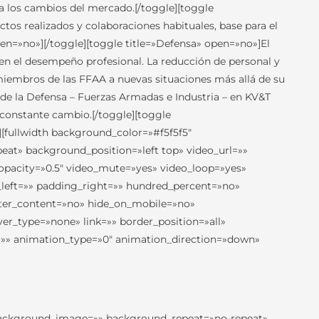
 a los cambios del mercado.[/toggle][toggle
os realizados y colaboraciones habituales, base para el
en=»no»][/toggle][toggle title=»Defensa» open=»no»]El
 en el desempeño profesional. La reducción de personal y
miembros de las FFAA a nuevas situaciones más allá de su
e la Defensa – Fuerzas Armadas e Industria – en KV&T
constante cambio.[/toggle][toggle
h][fullwidth background_color=»#f5f5f5″
at» background_position=»left top» video_url=»»
opacity=»0.5″ video_mute=»yes» video_loop=»yes»
left=»» padding_right=»» hundred_percent=»no»
nter_content=»no» hide_on_mobile=»no»
_type=»none» link=»» border_position=»all»
=»» animation_type=»0″ animation_direction=»down»
 background_image=»» background_repeat=»no-repeat»