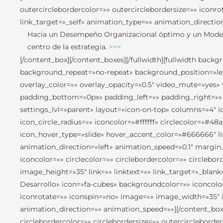
outercirclebordercolor=»» outercirclebordersize=»» iconr
link_target=»_self» animation_type=»» animation_directi
Hacia un Desempeño Organizacional óptimo y un Modelo
centro de la estrategia.
>>>
[/content_box][/content_boxes][/fullwidth][fullwidth bac
background_repeat=»no-repeat» background_position=»lef
overlay_color=»» overlay_opacity=»0.5″ video_mute=»yes»
padding_bottom=»0px» padding_left=»» padding_right=»»
settings_lvl=»parent» layout=»icon-on-top» columns=»4″ ic
icon_circle_radius=»» iconcolor=»#ffffff» circlecolor=»#4
icon_hover_type=»slide» hover_accent_color=»#666666″ li
animation_direction=»left» animation_speed=»0.1″ margi
iconcolor=»» circlecolor=»» circlebordercolor=»» circlebo
image_height=»35″ link=»» linktext=»» link_target=»_blan
Desarrollo» icon=»fa-cubes» backgroundcolor=»» iconcolor=
iconrotate=»» iconspin=»no» image=»» image_width=»35″ im
animation_direction=»» animation_speed=»»][/content_box
circlebordercolor=»» circlebordersize=»» outercirclebord