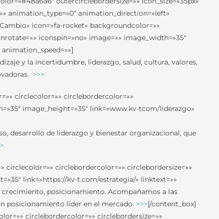
rcolor=»#48a6a6″ outercirclebordersize=»» icon_size=»35px»
»» animation_type=»0″ animation_direction=»left»
l Cambio» icon=»fa-rocket» backgroundcolor=»»
 iconrotate=»» iconspin=»no» image=»» image_width=»35″
» animation_speed=»»]
zaje y la incertidumbre, liderazgo, salud, cultura, valores,
novadoras.
>>>
=»» circlecolor=»» circlebordercolor=»»
dth=»35″ image_height=»35″ link=»www.kv-tcom/liderazgo»
 desarrollo de liderazgo y bienestar organizacional, que
>
 circlecolor=»» circlebordercolor=»» circlebordersize=»»
35″ link=»https://kv-t.com/estrategia/» linktext=»»
o, crecimiento, posicionamiento. Acompañamos a las
 un posicionamiento líder en el mercado.
>>>
[/content_box]
olor=»» circlebordercolor=»» circlebordersize=»»