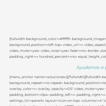
[fullwidth background_color=»#ffffff» background_image
background_position=»left top» video_url=»» video_aspec
video_mute=»yes» video_loop=»yes» fade=»no» border_size
padding_right=»» hundred_percent=»no» equal_height_co
Ayudamos a pe
[menu_anchor name=»soluciones»][/fullwidth][fullwidth 
background_repeat=»no-repeat» background_position=»lef
overlay_color=»» overlay_opacity=»0.5″ video_mute=»yes»
padding_bottom=»0px» padding_left=»» padding_right=»»
settings_lvl=»parent» layout=»icon-on-top» columns=»4″ ico