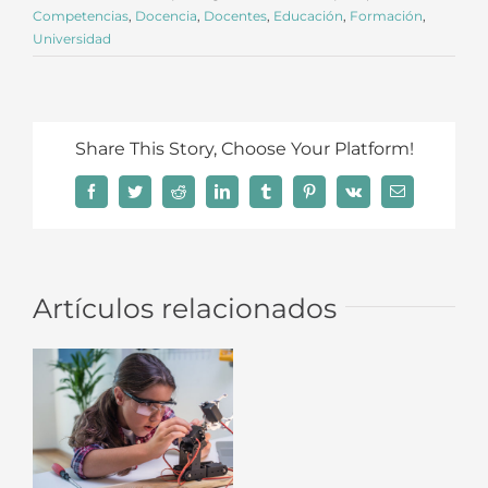
Competencias
,
Docencia
,
Docentes
,
Educación
,
Formación
,
Universidad
Share This Story, Choose Your Platform!
Facebook
Twitter
Reddit
LinkedIn
Tumblr
Pinterest
Vk
Correo
electrónico
Artículos relacionados