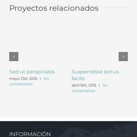
Proyectos relacionados
Sed ut perspiciatis
Suspendisse lectus
P
facilis
mayo 21st, 2015
|
Sin
f
comentarios
c
abril 5th, 2015
|
Sin
comentarios
INFORMACIÓN