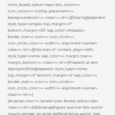
icons_boxed_radius=»4px» box_colors=»»
icon_colors=»» tooltip_placement=»»
backgroundcolor=»» class=»» id=»»][/sharing][separator
style_type=»single» top_margin=»7″
bottom_margin=»50″ sep_color=»#cbaa5c»
border_size=»» icon=»» icon_circle=»»
icon_circle_color=»» width=»» alignment=»center»
class=»» id=»»][title size=»2″ content_align=»left»
style_type=»none» sep_color=»» margin_top=»»
margin_bottom=»» class=»» id=»»]Praesent ut sem
dignissim[/title][separator style_type=»none»
top_margin=»5″ bottom_margin=»5″ sep_color=»»
border_size=»» icon=»» icon_circle=»»
icon_circle_color=»» width=»» alignment=»center»
class=»» id=»»]
[dropcap color=»» boxed=»yes» boxed_radius=»1px»
class=»» id=»»]A[/dropcap]liquam pulvinar felis auctor
mauris semper, sit amet eleifend lectus auctor. Sed