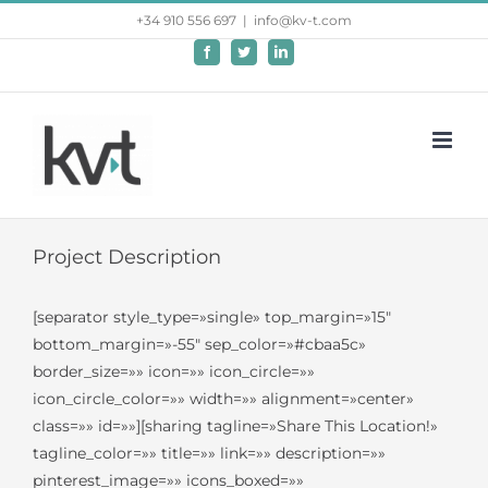
Saltar
+34 910 556 697
|
info@kv-t.com
al
Facebook
Twitter
LinkedIn
contenido
Project Description
[separator style_type=»single» top_margin=»15″
bottom_margin=»-55″ sep_color=»#cbaa5c»
border_size=»» icon=»» icon_circle=»»
icon_circle_color=»» width=»» alignment=»center»
class=»» id=»»][sharing tagline=»Share This Location!»
tagline_color=»» title=»» link=»» description=»»
pinterest_image=»» icons_boxed=»»