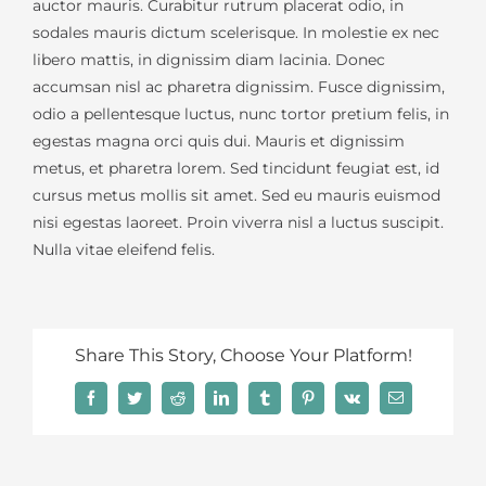
auctor mauris. Curabitur rutrum placerat odio, in
sodales mauris dictum scelerisque. In molestie ex nec
libero mattis, in dignissim diam lacinia. Donec
accumsan nisl ac pharetra dignissim. Fusce dignissim,
odio a pellentesque luctus, nunc tortor pretium felis, in
egestas magna orci quis dui. Mauris et dignissim
metus, et pharetra lorem. Sed tincidunt feugiat est, id
cursus metus mollis sit amet. Sed eu mauris euismod
nisi egestas laoreet. Proin viverra nisl a luctus suscipit.
Nulla vitae eleifend felis.
Share This Story, Choose Your Platform!
Facebook
Twitter
Reddit
LinkedIn
Tumblr
Pinterest
Vk
Correo
electrónico