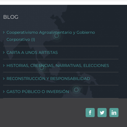
BLOG
Cooperativismo Agroalimentario y Gobierno
Corporativo (I)
CARTA A UNOS ARTISTAS
HISTORIAS, CREENCIAS, NARRATIVAS, ELECCIONES
RECONSTRUCCIÓN Y RESPONSABILIDAD
GASTO PÚBLICO O INVERSIÓN
Facebook
Twitter
Linked