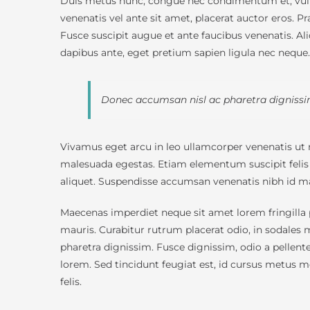
Duis metus nunc, congue nec condimentum et, vulput
venenatis vel ante sit amet, placerat auctor eros. 
Fusce suscipit augue et ante faucibus venenatis. Al
dapibus ante, eget pretium sapien ligula nec nequ
Donec accumsan nisl ac pharetra dignissim.
Vivamus eget arcu in leo ullamcorper venenatis ut n
malesuada egestas. Etiam elementum suscipit felis
aliquet. Suspendisse accumsan venenatis nibh id ma
Maecenas imperdiet neque sit amet lorem fringilla
mauris. Curabitur rutrum placerat odio, in sodales 
pharetra dignissim. Fusce dignissim, odio a pellente
lorem. Sed tincidunt feugiat est, id cursus metus mol
felis.