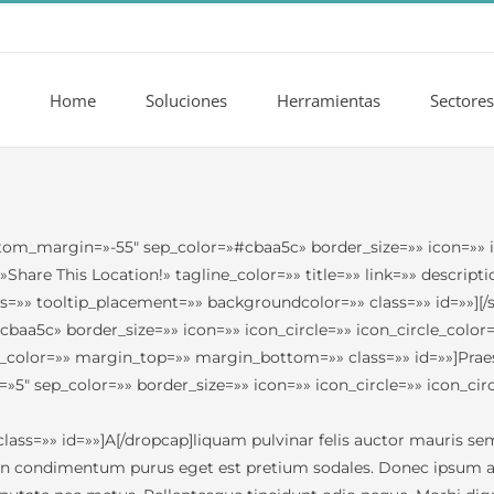
Home
Soluciones
Herramientas
Sectores
ttom_margin=»-55″ sep_color=»#cbaa5c» border_size=»» icon=»» ic
»Share This Location!» tagline_color=»» title=»» link=»» descrip
=»» tooltip_placement=»» backgroundcolor=»» class=»» id=»»][/s
5c» border_size=»» icon=»» icon_circle=»» icon_circle_color=»»
p_color=»» margin_top=»» margin_bottom=»» class=»» id=»»]Praes
″ sep_color=»» border_size=»» icon=»» icon_circle=»» icon_circ
lass=»» id=»»]A[/dropcap]liquam pulvinar felis auctor mauris sem
In condimentum purus eget est pretium sodales. Donec ipsum ant