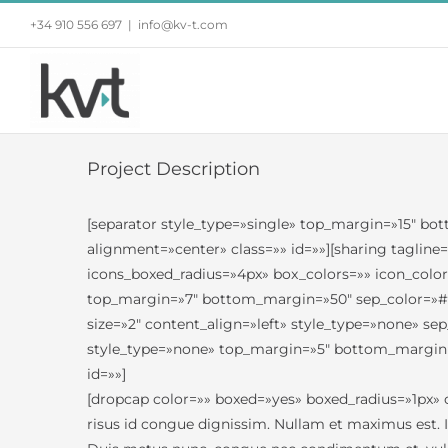
Saltar
+34 910 556 697
|
info@kv-t.com
al
contenido
Project Description
[separator style_type=»single» top_margin=»15″ bo
alignment=»center» class=»» id=»»][sharing tagline=
icons_boxed_radius=»4px» box_colors=»» icon_colors
top_margin=»7″ bottom_margin=»50″ sep_color=»#cbaa
size=»2″ content_align=»left» style_type=»none» se
style_type=»none» top_margin=»5″ bottom_margin=»5
id=»»]
[dropcap color=»» boxed=»yes» boxed_radius=»1px» c
risus id congue dignissim. Nullam et maximus est. 