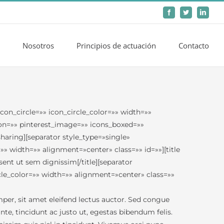
Facebook
Twitter
LinkedIn
Nosotros
Principios de actuación
Contacto
on_circle=»» icon_circle_color=»» width=»»
tion=»» pinterest_image=»» icons_boxed=»»
haring][separator style_type=»single»
 width=»» alignment=»center» class=»» id=»»][title
ent ut sem dignissim[/title][separator
le_color=»» width=»» alignment=»center» class=»»
per, sit amet eleifend lectus auctor. Sed congue
e, tincidunt ac justo ut, egestas bibendum felis.