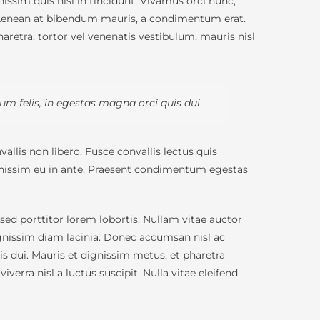
sim quis nisl in tincidunt. Vivamus orci nunc,
l. Aenean at bibendum mauris, a condimentum erat.
retra, tortor vel venenatis vestibulum, mauris nisl
um felis, in egestas magna orci quis dui
llis non libero. Fusce convallis lectus quis
ignissim eu in ante. Praesent condimentum egestas
d porttitor lorem lobortis. Nullam vitae auctor
dignissim diam lacinia. Donec accumsan nisl ac
is dui. Mauris et dignissim metus, et pharetra
verra nisl a luctus suscipit. Nulla vitae eleifend