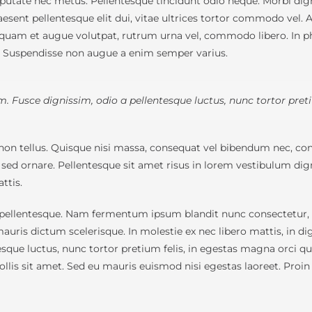
ate nec metus. Pellentesque tincidunt odio neque. Morbi dignis
Praesent pellentesque elit dui, vitae ultrices tortor commodo ve
iquam et augue volutpat, rutrum urna vel, commodo libero. In pha
e. Suspendisse non augue a enim semper varius.
 Fusce dignissim, odio a pellentesque luctus, nunc tortor preti
on tellus. Quisque nisi massa, consequat vel bibendum nec, conva
 sed ornare. Pellentesque sit amet risus in lorem vestibulum d
ttis.
 pellentesque. Nam fermentum ipsum blandit nunc consectetur, se
mauris dictum scelerisque. In molestie ex nec libero mattis, in 
sque luctus, nunc tortor pretium felis, in egestas magna orci qu
lis sit amet. Sed eu mauris euismod nisi egestas laoreet. Proin vi