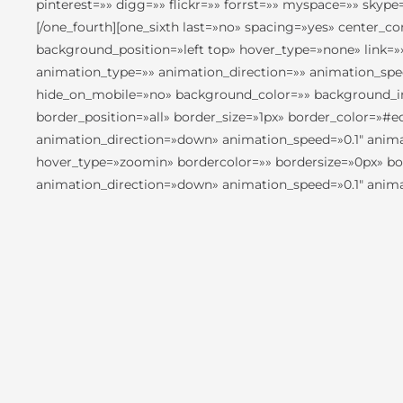
pinterest=»» digg=»» flickr=»» forrst=»» myspace=»» sky
[/one_fourth][one_sixth last=»no» spacing=»yes» center
background_position=»left top» hover_type=»none» link=»
animation_type=»» animation_direction=»» animation_speed
hide_on_mobile=»no» background_color=»» background_im
border_position=»all» border_size=»1px» border_color=»
animation_direction=»down» animation_speed=»0.1″ animat
hover_type=»zoomin» bordercolor=»» bordersize=»0px» bord
animation_direction=»down» animation_speed=»0.1″ animat