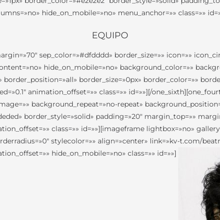
e=»1px» border_color=»#e2e2e2″ border_style=»solid» padding_
lumns=»no» hide_on_mobile=»no» menu_anchor=»» class=»» id=»
EQUIPO
argin=»70″ sep_color=»#dfdddd» border_size=»» icon=»» icon_cir
er_content=»no» hide_on_mobile=»no» background_color=»» bac
» border_position=»all» border_size=»0px» border_color=»» bo
=»0.1″ animation_offset=»» class=»» id=»»][/one_sixth][one_fou
age=»» background_repeat=»no-repeat» background_position=»l
#ededed» border_style=»solid» padding=»20″ margin_top=»» mar
ion_offset=»» class=»» id=»»][imageframe lightbox=»no» galler
erradius=»0″ stylecolor=»» align=»center» link=»kv-t.com/beatr
ion_offset=»» hide_on_mobile=»no» class=»» id=»»]