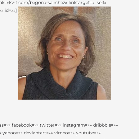
ink=»kv-t.com/begona-sanchez» linktarget=»_self»
» id=»»]
ss=»» facebook=»» twitter=»» instagram=»» dribbble=»»
» yahoo=»» deviantart=»» vimeo=»» youtube=»»