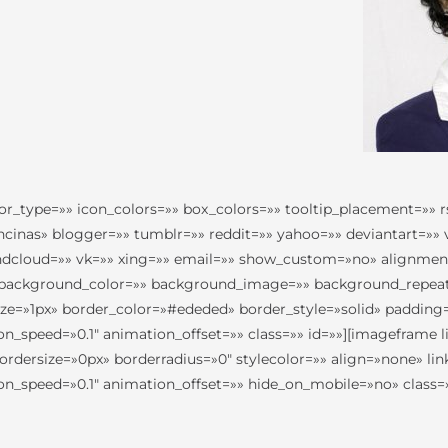
lor_type=»» icon_colors=»» box_colors=»» tooltip_placement=»» r
ncinas» blogger=»» tumblr=»» reddit=»» yahoo=»» deviantart=»» 
dcloud=»» vk=»» xing=»» email=»» show_custom=»no» alignment=»
background_color=»» background_image=»» background_repeat=
_size=»1px» border_color=»#ededed» border_style=»solid» paddi
_speed=»0.1″ animation_offset=»» class=»» id=»»][imageframe l
dersize=»0px» borderradius=»0″ stylecolor=»» align=»none» link
n_speed=»0.1″ animation_offset=»» hide_on_mobile=»no» class=»