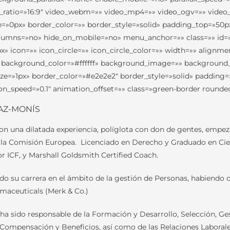
t_ratio=»16:9″ video_webm=»» video_mp4=»» video_ogv=»» video_
e=»0px» border_color=»» border_style=»solid» padding_top=»50
umns=»no» hide_on_mobile=»no» menu_anchor=»» class=»» id=»»
icon=»» icon_circle=»» icon_circle_color=»» width=»» alignment=
 background_color=»#ffffff» background_image=»» background_
_size=»1px» border_color=»#e2e2e2″ border_style=»solid» paddi
_speed=»0.1″ animation_offset=»» class=»green-border rounded
AZ-MONÍS
on una dilatada experiencia, políglota con don de gentes, empez
n la Comisión Europea. Licenciado en Derecho y Graduado en Cie
or ICF, y Marshall Goldsmith Certified Coach.
ado su carrera en el ámbito de la gestión de Personas, habiendo
aceuticals (Merk & Co.)
sido responsable de la Formación y Desarrollo, Selección, Gest
ompensación y Beneficios, así como de las Relaciones Laborales 