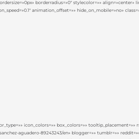
dersize=»0px» borderradius=»0″ stylecolor=»» align=»center» l
n_speed=»0.1″ animation_offset=»» hide_on_mobile=»no» class=»
lor_type=»» icon_colors=»» box_colors=»» tooltip_placement=»» r
-sanchez-aguadero-89243243/en» blogger=»» tumblr=»» reddit=»