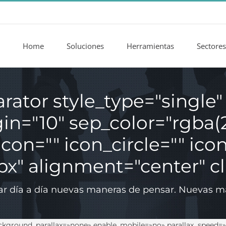
Home
Soluciones
Herramientas
Sectores
ator style_type="single"
="10" sep_color="rgba(25
icon="" icon_circle="" icon
x" alignment="center" cla
car día a día nuevas maneras de pensar. Nuevas m
ckground_parallax=»none» enable_mobile=»no» parallax_speed=»