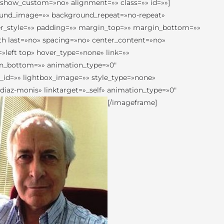
» show_custom=»no» alignment=»» class=»» id=»»]
round_image=»» background_repeat=»no-repeat»
rder_style=»» padding=»» margin_top=»» margin_bottom=»»
rth last=»no» spacing=»no» center_content=»no»
eft top» hover_type=»none» link=»»
gin_bottom=»» animation_type=»0″
y_id=»» lightbox_image=»» style_type=»none»
diaz-monis» linktarget=»_self» animation_type=»0″
[/imageframe]