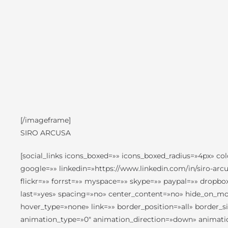
[/imageframe]
SIRO ARCUSA
[social_links icons_boxed=»» icons_boxed_radius=»4px» co
google=»» linkedin=»https://www.linkedin.com/in/siro-arc
flickr=»» forrst=»» myspace=»» skype=»» paypal=»» dropb
last=»yes» spacing=»no» center_content=»no» hide_on_m
hover_type=»none» link=»» border_position=»all» border
animation_type=»0″ animation_direction=»down» animation