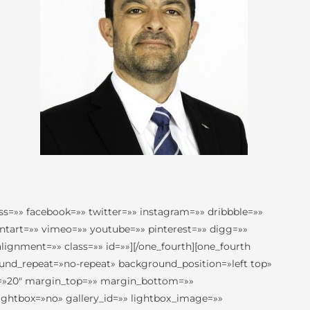
ss=»» facebook=»» twitter=»» instagram=»» dribbble=»»
antart=»» vimeo=»» youtube=»» pinterest=»» digg=»»
ignment=»» class=»» id=»»][/one_fourth][one_fourth
nd_repeat=»no-repeat» background_position=»left top»
ng=»20″ margin_top=»» margin_bottom=»»
ightbox=»no» gallery_id=»» lightbox_image=»»