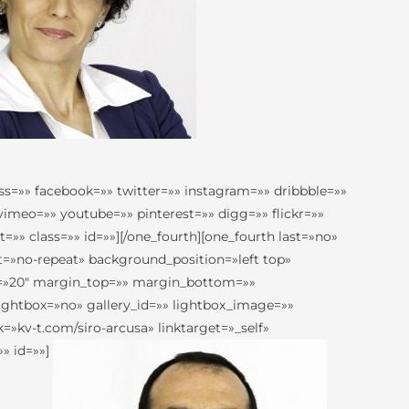
ss=»» facebook=»» twitter=»» instagram=»» dribbble=»»
vimeo=»» youtube=»» pinterest=»» digg=»» flickr=»»
» class=»» id=»»][/one_fourth][one_fourth last=»no»
»no-repeat» background_position=»left top»
ng=»20″ margin_top=»» margin_bottom=»»
ightbox=»no» gallery_id=»» lightbox_image=»»
=»kv-t.com/siro-arcusa» linktarget=»_self»
» id=»»]