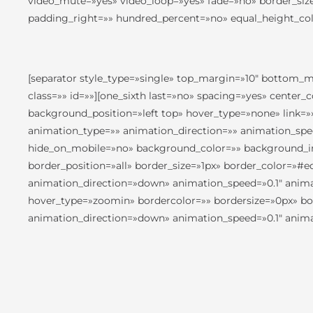
video_mute=»yes» video_loop=»yes» fade=»no» border_siz
padding_right=»» hundred_percent=»no» equal_height_co
[separator style_type=»single» top_margin=»10″ bottom_m
class=»» id=»»][one_sixth last=»no» spacing=»yes» cent
background_position=»left top» hover_type=»none» link=»
animation_type=»» animation_direction=»» animation_speed
hide_on_mobile=»no» background_color=»» background_im
border_position=»all» border_size=»1px» border_color=»
animation_direction=»down» animation_speed=»0.1″ animat
hover_type=»zoomin» bordercolor=»» bordersize=»0px» bord
animation_direction=»down» animation_speed=»0.1″ animat