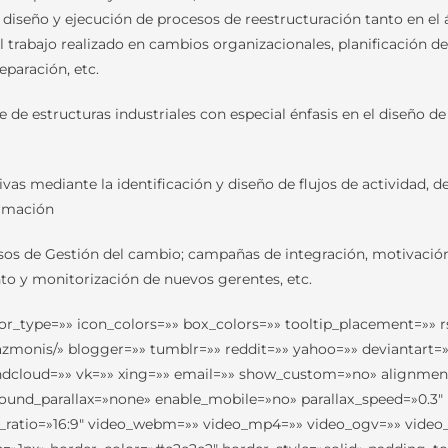
l diseño y ejecución de procesos de reestructuración tanto en e
 trabajo realizado en cambios organizacionales, planificación de
eparación, etc.
de estructuras industriales con especial énfasis en el diseño de
as mediante la identificación y diseño de flujos de actividad, de
ormación
cesos de Gestión del cambio; campañas de integración, motivac
to y monitorización de nuevos gerentes, etc.
lor_type=»» icon_colors=»» box_colors=»» tooltip_placement=»» r
azmonis/» blogger=»» tumblr=»» reddit=»» yahoo=»» deviantart=»
cloud=»» vk=»» xing=»» email=»» show_custom=»no» alignment=»rig
ound_parallax=»none» enable_mobile=»no» parallax_speed=»0.3″
t_ratio=»16:9″ video_webm=»» video_mp4=»» video_ogv=»» video_