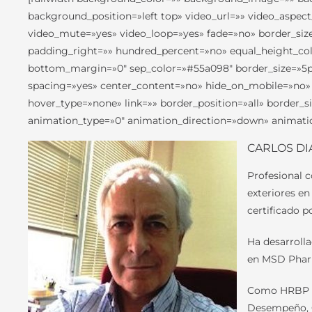
background_position=»left top» video_url=»» video_aspec
video_mute=»yes» video_loop=»yes» fade=»no» border_siz
padding_right=»» hundred_percent=»no» equal_height_col
bottom_margin=»0″ sep_color=»#55a098″ border_size=»5px» 
spacing=»yes» center_content=»no» hide_on_mobile=»no»
hover_type=»none» link=»» border_position=»all» border
animation_type=»0″ animation_direction=»down» animation
CARLOS DI
Profesional c
exteriores e
certificado p
Ha desarroll
en MSD Pharm
Como HRBP ha 
Desempeño, C