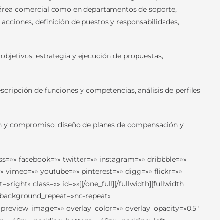
l área comercial como en departamentos de soporte,
 acciones, definición de puestos y responsabilidades,
 objetivos, estrategia y ejecución de propuestas,
scripción de funciones y competencias, análisis de perfiles
ión y compromiso; diseño de planes de compensación y
ss=»» facebook=»» twitter=»» instagram=»» dribbble=»»
» vimeo=»» youtube=»» pinterest=»» digg=»» flickr=»»
ht» class=»» id=»»][/one_full][/fullwidth][fullwidth
 background_repeat=»no-repeat»
preview_image=»» overlay_color=»» overlay_opacity=»0.5″