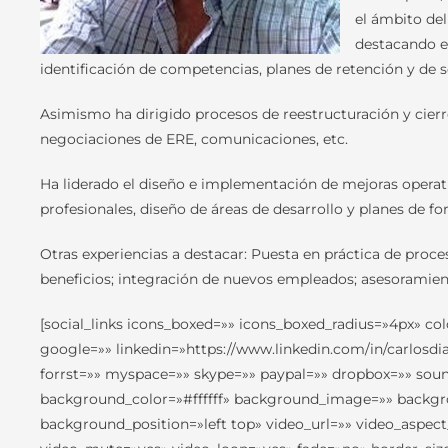
el ámbito de
destacando el
identificación de competencias, planes de retención y de s
Asimismo ha dirigido procesos de reestructuración y cierre 
negociaciones de ERE, comunicaciones, etc.
Ha liderado el diseño e implementación de mejoras operativ
profesionales, diseño de áreas de desarrollo y planes de f
Otras experiencias a destacar: Puesta en práctica de pro
beneficios; integración de nuevos empleados; asesoramien
[social_links icons_boxed=»» icons_boxed_radius=»4px» co
google=»» linkedin=»https://www.linkedin.com/in/carlosdi
forrst=»» myspace=»» skype=»» paypal=»» dropbox=»» sound
background_color=»#ffffff» background_image=»» backgr
background_position=»left top» video_url=»» video_aspec