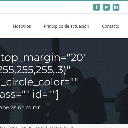
Facebook
Twitter
LinkedIn
Nosotros
Principios de actuación
Contacto
 top_margin="20"
5,255,255,.3)"
_circle_color=""
ss="" id=""]
aneras de mirar
0.3″ background_repeat=»no-repeat»