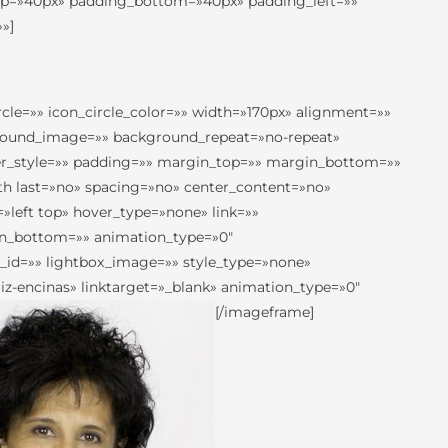
top=»40px» padding_bottom=»40px» padding_left=»»
»]
cle=»» icon_circle_color=»» width=»170px» alignment=»»
kground_image=»» background_repeat=»no-repeat»
rder_style=»» padding=»» margin_top=»» margin_bottom=»»
rth last=»no» spacing=»no» center_content=»no»
eft top» hover_type=»none» link=»»
gin_bottom=»» animation_type=»0″
y_id=»» lightbox_image=»» style_type=»none»
iz-encinas» linktarget=»_blank» animation_type=»0″
[/imageframe]