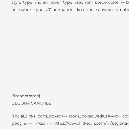
style_type=»none» hover_type=»zoomin» bordercolor=»» bor
animation_type=»0″ animation_direction=»down» animatio
[/imageframe]
BEGOÑA SÁNCHEZ
[social_links icons_boxed=»» icons_boxed_radius=»4px» co
google=»» linkedin=»https://www.linkedin.com/in/begoña