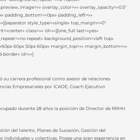
preview_image=»» overlay_color=»» overlay_opacity=»0.5″
px» padding_bottom=»0px» padding_left=»»
][separator style_type=»single» top_margin=»0″
»center» class=»» id=»»][one_full last=»yes»
repeat=»no-repeat» background_position=»left top»
ng=»60px 60px 50px 60px» margin_top=»» margin_bottom=»»
-border» id=»»]
ó su carrera profesional como asesor de relaciones
ncias Empresariales por ICADE, Coach Ejecutivo
 ocupado durante 28 años la posición de Director de RRHH
ión del talento, Planes de Sucesión, Gestión del
individuales y colectivas. Posee una gran experiencia en