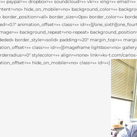
pe=»» paypal=»» dropbox=»» soundcloud=»» vk=»» xing=»» email=»
_content=»no» hide_on_mobile=»no» background_color=»» backg
» border_position=»all» border_size=»0px» border_color=»» bo
=»0.1″ animation_offset=»» class=»» id=»»][/one_sixth][one_fou
age=»» background_repeat=»no-repeat» background_position=»l
#ededed» border_style=»solid» padding=»20″ margin_top=»» mar
ion_offset=»» class=»» id=»»][imageframe lightbox=»no» galler
erradius=»0″ stylecolor=»» align=»none» link=»kv-t.com/carlos-
ion_offset=»» hide_on_mobile=»no» class=»» id=»»]