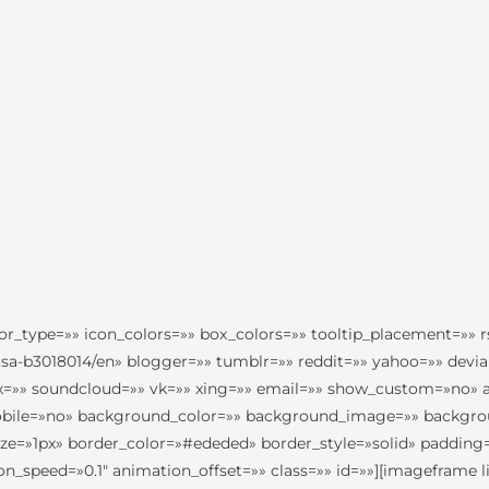
lor_type=»» icon_colors=»» box_colors=»» tooltip_placement=»» r
usa-b3018014/en» blogger=»» tumblr=»» reddit=»» yahoo=»» devi
ox=»» soundcloud=»» vk=»» xing=»» email=»» show_custom=»no» al
obile=»no» background_color=»» background_image=»» backgrou
_size=»1px» border_color=»#ededed» border_style=»solid» paddi
_speed=»0.1″ animation_offset=»» class=»» id=»»][imageframe l